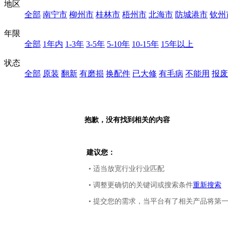
地区
全部
南宁市
柳州市
桂林市
梧州市
北海市
防城港市
钦州
年限
全部
1年内
1-3年
3-5年
5-10年
10-15年
15年以上
状态
全部
原装
翻新
有磨损
换配件
已大修
有毛病
不能用
报废
抱歉，没有找到相关的内容
建议您：
• 适当放宽行业行业匹配
• 调整更确切的关键词或搜索条件
重新搜索
• 提交您的需求，当平台有了相关产品将第