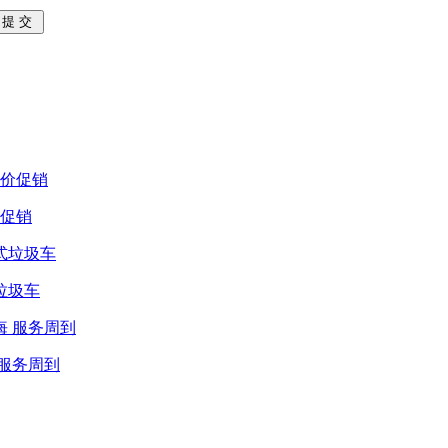
价促销
垃圾车
 服务周到