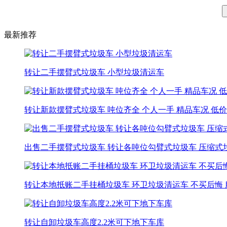
最新推荐
转让二手摆臂式垃圾车 小型垃圾清运车
转让新款摆臂式垃圾车 吨位齐全 个人一手 精品车况 低
出售二手摆臂式垃圾车 转让各吨位勾臂式垃圾车 压缩式
转让本地抵账二手挂桶垃圾车 环卫垃圾清运车 不买后悔
转让自卸垃圾车高度2.2米可下地下车库