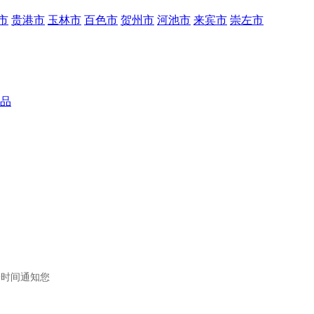
市
贵港市
玉林市
百色市
贺州市
河池市
来宾市
崇左市
品
一时间通知您