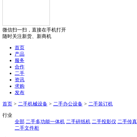
微信扫一扫，直接在手机打开
随时关注新货、新商机
首页
产品
服务
合作
二手
资讯
求购
发布
首页
>
二手机械设备
>
二手办公设备
>
二手装订机
行业
全部
二手多功能一体机
二手碎纸机
二手投影仪
二手传真
二手文件柜