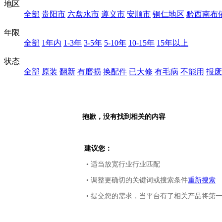
地区
全部
贵阳市
六盘水市
遵义市
安顺市
铜仁地区
黔西南布
年限
全部
1年内
1-3年
3-5年
5-10年
10-15年
15年以上
状态
全部
原装
翻新
有磨损
换配件
已大修
有毛病
不能用
报废
抱歉，没有找到相关的内容
建议您：
• 适当放宽行业行业匹配
• 调整更确切的关键词或搜索条件
重新搜索
• 提交您的需求，当平台有了相关产品将第