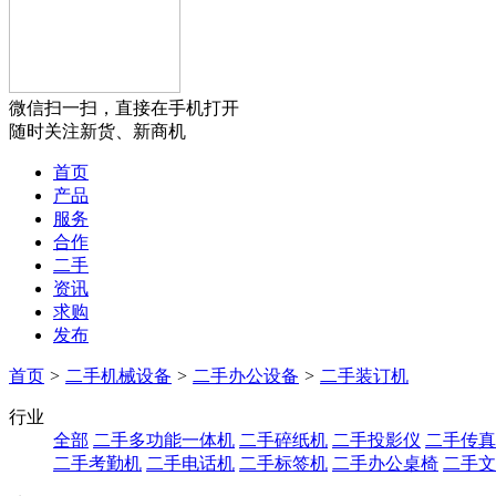
微信扫一扫，直接在手机打开
随时关注新货、新商机
首页
产品
服务
合作
二手
资讯
求购
发布
首页
>
二手机械设备
>
二手办公设备
>
二手装订机
行业
全部
二手多功能一体机
二手碎纸机
二手投影仪
二手传真
二手考勤机
二手电话机
二手标签机
二手办公桌椅
二手文