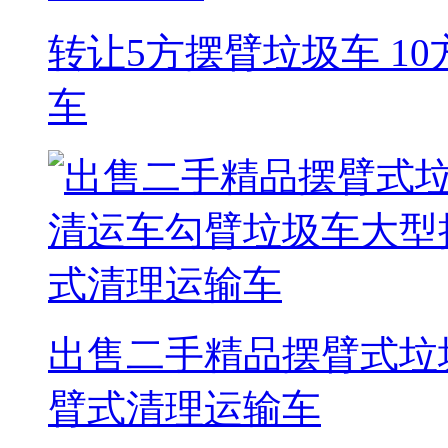
转让5方摆臂垃圾车 1
车
出售二手精品摆臂式垃
臂式清理运输车