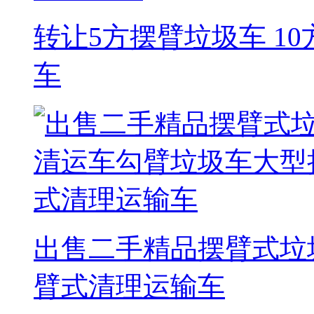
转让5方摆臂垃圾车 1
车
出售二手精品摆臂式垃
臂式清理运输车