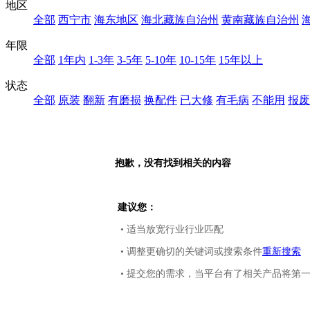
地区
全部
西宁市
海东地区
海北藏族自治州
黄南藏族自治州
年限
全部
1年内
1-3年
3-5年
5-10年
10-15年
15年以上
状态
全部
原装
翻新
有磨损
换配件
已大修
有毛病
不能用
报废
抱歉，没有找到相关的内容
建议您：
• 适当放宽行业行业匹配
• 调整更确切的关键词或搜索条件
重新搜索
• 提交您的需求，当平台有了相关产品将第