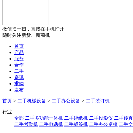
微信扫一扫，直接在手机打开
随时关注新货、新商机
首页
产品
服务
合作
二手
资讯
求购
发布
首页
>
二手机械设备
>
二手办公设备
>
二手装订机
行业
全部
二手多功能一体机
二手碎纸机
二手投影仪
二手传真
二手考勤机
二手电话机
二手标签机
二手办公桌椅
二手文