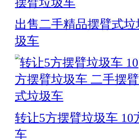
出售二手精品摆臂式垃
圾车
转让5方摆臂垃圾车 1
车