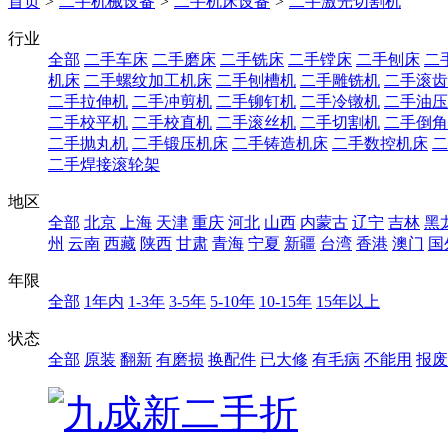
首页
>
二手机械设备
>
二手机床设备
>
二手激光切割机
行业
全部
二手车床
二手磨床
二手铣床
二手镗床
二手刨床
二
机床
二手螺纹加工机床
二手刨槽机
二手雕铣机
二手滚齿
二手拉伸机
二手冲剪机
二手铆钉机
二手冷镦机
二手油压
二手校平机
二手校直机
二手滚丝机
二手切割机
二手倒角
二手抛丸机
二手锻压机床
二手铸造机床
二手数控机床
二
二手焊接滚轮架
地区
全部
北京
上海
天津
重庆
河北
山西
内蒙古
辽宁
吉林
黑
州
云南
西藏
陕西
甘肃
青海
宁夏
新疆
台湾
香港
澳门
国
年限
全部
1年内
1-3年
3-5年
5-10年
10-15年
15年以上
状态
全部
原装
翻新
有磨损
换配件
已大修
有毛病
不能用
报废