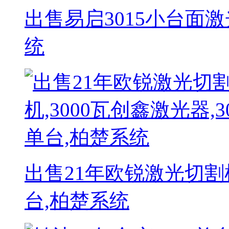
出售易启3015小台面激
统
出售21年欧锐激光切割机,
台,柏楚系统