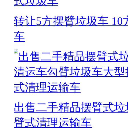
转让5方摆臂垃圾车 1
车
出售二手精品摆臂式垃
臂式清理运输车