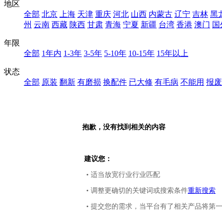
地区
全部
北京
上海
天津
重庆
河北
山西
内蒙古
辽宁
吉林
黑
州
云南
西藏
陕西
甘肃
青海
宁夏
新疆
台湾
香港
澳门
国
年限
全部
1年内
1-3年
3-5年
5-10年
10-15年
15年以上
状态
全部
原装
翻新
有磨损
换配件
已大修
有毛病
不能用
报废
抱歉，没有找到相关的内容
建议您：
• 适当放宽行业行业匹配
• 调整更确切的关键词或搜索条件
重新搜索
• 提交您的需求，当平台有了相关产品将第