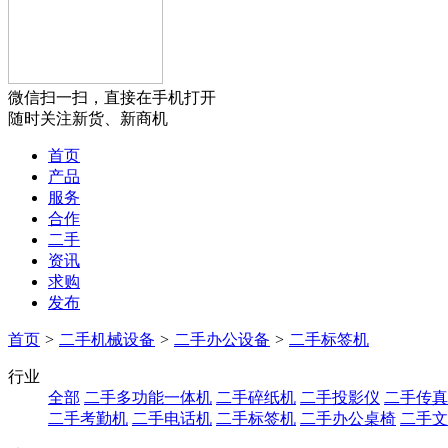
微信扫一扫，直接在手机打开
随时关注新货、新商机
首页
产品
服务
合作
二手
资讯
求购
发布
首页
>
二手机械设备
>
二手办公设备
>
二手标签机
行业
全部
二手多功能一体机
二手碎纸机
二手投影仪
二手传真
二手考勤机
二手电话机
二手标签机
二手办公桌椅
二手文