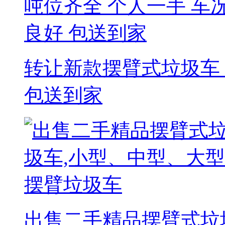
转让新款摆臂式垃圾车 
包送到家
出售二手精品摆臂式垃