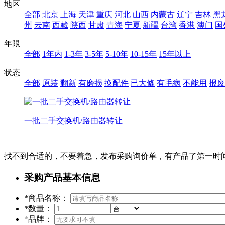
地区
全部
北京
上海
天津
重庆
河北
山西
内蒙古
辽宁
吉林
黑
州
云南
西藏
陕西
甘肃
青海
宁夏
新疆
台湾
香港
澳门
国
年限
全部
1年内
1-3年
3-5年
5-10年
10-15年
15年以上
状态
全部
原装
翻新
有磨损
换配件
已大修
有毛病
不能用
报废
一批二手交换机/路由器转让
找不到合适的，不要着急，发布采购询价单，有产品了第一时
采购产品基本信息
*
商品名称：
*
数量：
*
品牌：