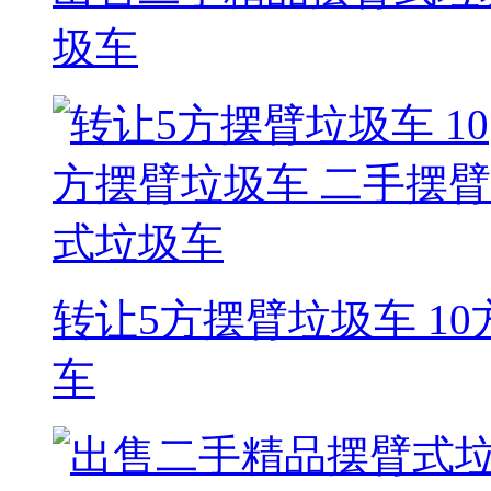
圾车
转让5方摆臂垃圾车 1
车