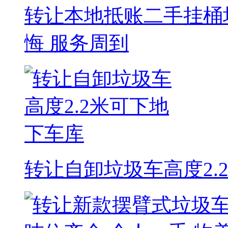
转让本地抵账二手挂桶
悔 服务周到
转让自卸垃圾车高度2.