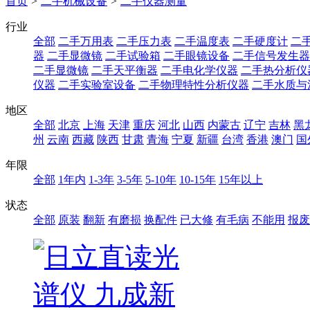
首页
>
二手机械设备
>
二手仪器测量
行业
全部
二手万用表
二手压力表
二手温度表
二手硬度计
二
器
二手显微镜
二手试验箱
二手眼镜设备
二手信号发生器
二手显微镜
二手天平衡器
二手电化学仪器
二手热分析仪
仪器
二手实验室设备
二手物理特性分析仪器
二手水质与
地区
全部
北京
上海
天津
重庆
河北
山西
内蒙古
辽宁
吉林
黑
州
云南
西藏
陕西
甘肃
青海
宁夏
新疆
台湾
香港
澳门
国
年限
全部
1年内
1-3年
3-5年
5-10年
10-15年
15年以上
状态
全部
原装
翻新
有磨损
换配件
已大修
有毛病
不能用
报废