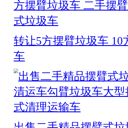
转让5方摆臂垃圾车 1
车
出售二手精品摆臂式垃