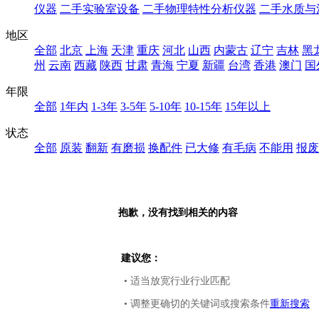
仪器
二手实验室设备
二手物理特性分析仪器
二手水质与
地区
全部
北京
上海
天津
重庆
河北
山西
内蒙古
辽宁
吉林
黑
州
云南
西藏
陕西
甘肃
青海
宁夏
新疆
台湾
香港
澳门
国
年限
全部
1年内
1-3年
3-5年
5-10年
10-15年
15年以上
状态
全部
原装
翻新
有磨损
换配件
已大修
有毛病
不能用
报废
抱歉，没有找到相关的内容
建议您：
• 适当放宽行业行业匹配
• 调整更确切的关键词或搜索条件
重新搜索