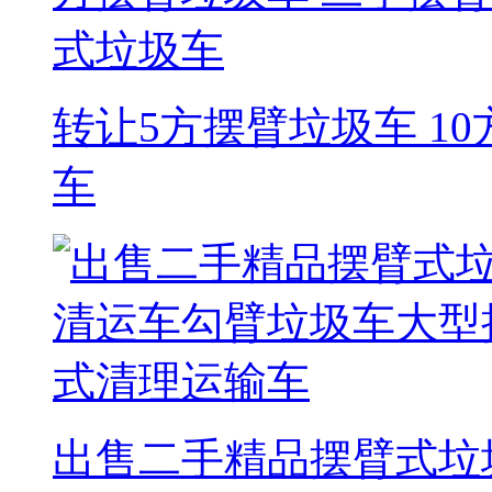
转让5方摆臂垃圾车 1
车
出售二手精品摆臂式垃