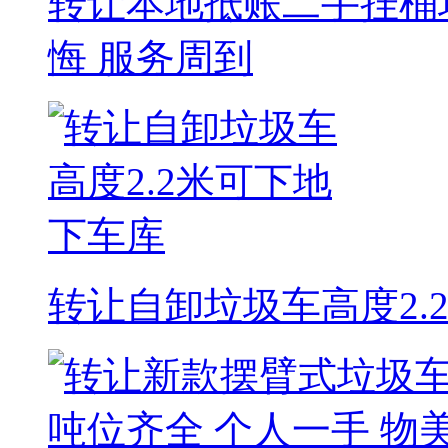
转让本地抵账二手挂桶
悔 服务周到
转让自卸垃圾车高度2.