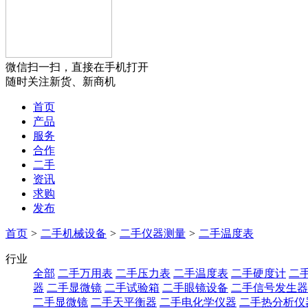
微信扫一扫，直接在手机打开
随时关注新货、新商机
首页
产品
服务
合作
二手
资讯
求购
发布
首页
>
二手机械设备
>
二手仪器测量
>
二手温度表
行业
全部
二手万用表
二手压力表
二手温度表
二手硬度计
二
器
二手显微镜
二手试验箱
二手眼镜设备
二手信号发生器
二手显微镜
二手天平衡器
二手电化学仪器
二手热分析仪