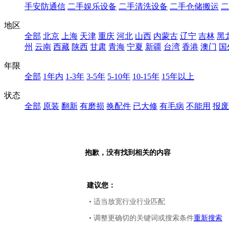
手安防通信
二手娱乐设备
二手清洗设备
二手仓储搬运
二
地区
全部
北京
上海
天津
重庆
河北
山西
内蒙古
辽宁
吉林
黑
州
云南
西藏
陕西
甘肃
青海
宁夏
新疆
台湾
香港
澳门
国
年限
全部
1年内
1-3年
3-5年
5-10年
10-15年
15年以上
状态
全部
原装
翻新
有磨损
换配件
已大修
有毛病
不能用
报废
抱歉，没有找到相关的内容
建议您：
• 适当放宽行业行业匹配
• 调整更确切的关键词或搜索条件
重新搜索