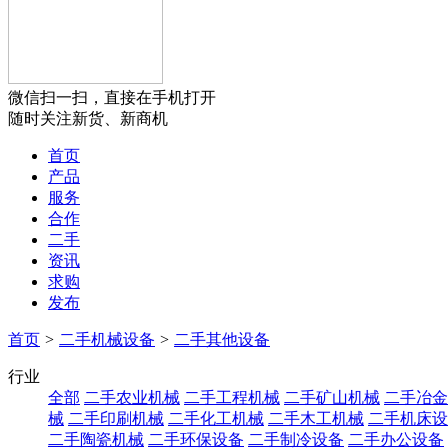
微信扫一扫，直接在手机打开
随时关注新货、新商机
首页
产品
服务
合作
二手
资讯
求购
发布
首页
>
二手机械设备
>
二手其他设备
行业
全部
二手农业机械
二手工程机械
二手矿山机械
二手冶金
械
二手印刷机械
二手化工机械
二手木工机械
二手机床设
二手陶瓷机械
二手环保设备
二手制冷设备
二手办公设备