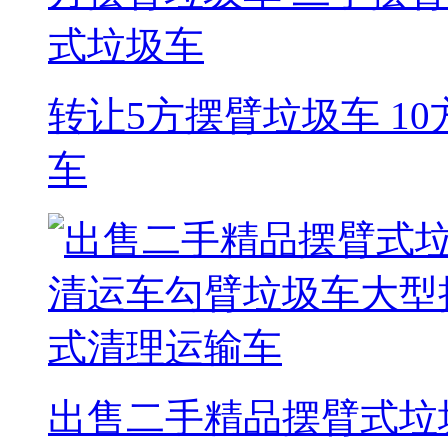
转让5方摆臂垃圾车 1
车
出售二手精品摆臂式垃