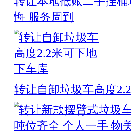
转让本地抵账二手挂桶
悔 服务周到
转让自卸垃圾车高度2.